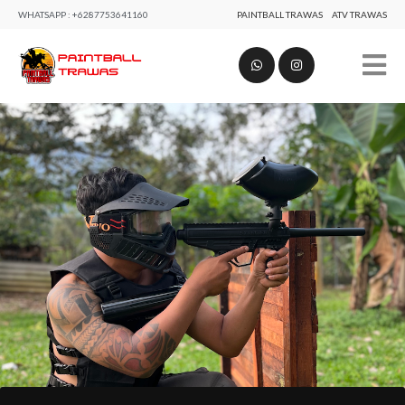
WHATSAPP :
+6287753641160
PAINTBALL TRAWAS
ATV TRAWAS